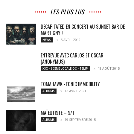
LES PLUS LUS
DECAPITATED EN CONCERT AU SUNSET BAR DE
MARTIGNY !
5 AVRIL 2019
NEWS
ENTREVUE AVEC CARLOS ET OSCAR
(ANONYMUS)
18 AOÛT 2015
XXX - SCÈNE LOCALE QC - TEMP
TOMAHAWK -TONIC IMMOBILITY
12 AVRIL 2021
ALBUMS
MAÏEUTISTE – S/T
19 SEPTEMBRE 2015
ALBUMS