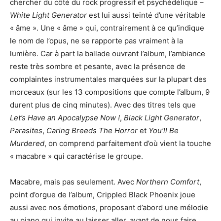
chercher du côté du rock progressif et psychédélique –
White Light Generator
est lui aussi teinté d’une véritable
« âme ». Une « âme » qui, contrairement à ce qu’indique
le nom de l’opus, ne se rapporte pas vraiment à la
lumière. Car à part la ballade ouvrant l’album, l’ambiance
reste très sombre et pesante, avec la présence de
complaintes instrumentales marquées sur la plupart des
morceaux (sur les 13 compositions que compte l’album, 9
durent plus de cinq minutes). Avec des titres tels que
Let’s Have an Apocalypse Now !
,
Black Light Generator
,
Parasites
,
Caring Breeds The Horror
et
You’ll Be
Murdered
, on comprend parfaitement d’où vient la touche
« macabre » qui caractérise le groupe.
Macabre, mais pas seulement. Avec
Northern Comfort
,
point d’orgue de l’album, Crippled Black Phoenix joue
aussi avec nos émotions, proposant d’abord une mélodie
au piano qui invite au laisser aller, avant de nous faire