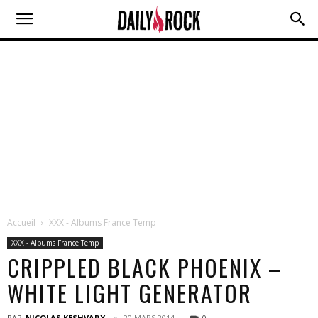
Accueil
XXX - Albums France Temp
XXX - Albums France Temp
CRIPPLED BLACK PHOENIX –
WHITE LIGHT GENERATOR
PAR
NICOLAS KESHVARY
20 MARS 2014
0