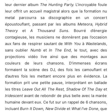
leur dernier album
The Hunting Party.
L’incroyable foule
leur offrit un accueil magistral alors que la formation nu
metal parcourra sa discographie en un concert
époustouflant, passant par les albums
Meteora, Hybrid
Theory
et
A Thousand Suns
. Bourré d’énergie
contagieuse, les musiciens ne donnèrent pas l’occasion
aux fans de respirer sautant de
With You
à
Wastelands
,
sans oublier
Numb
et
In The End
, le tout, avec des
projections vidéo live ainsi que des montages aux
couleurs de leurs chansons. D’immenses écrans
formaient la scène des DJ, des fois les camouflant et
d’autres fois les mettant encore plus en évidence. La
formation prit une petite pause, interprétant en ballade
les titres
Leave Out All The Rest, Shadow Of The Day
et
Iridescent
avant de rebondir de plus belle avec la marée
humaine devant eux. Ce fut sur un rappel de 6 chansons,
incluant
Burn It Down, New Divide
et
What I’ve Done
, que