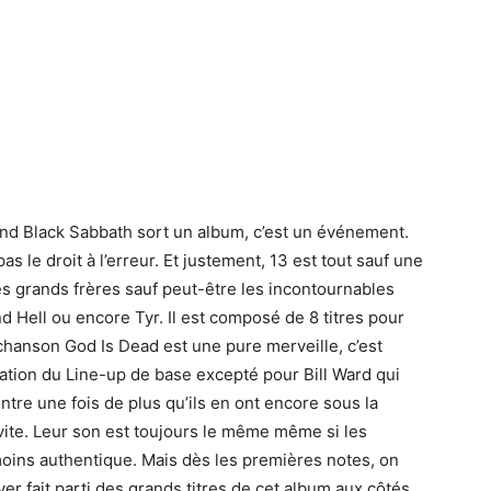
d Black Sabbath sort un album, c’est un événement.
pas le droit à l’erreur. Et justement, 13 est tout sauf une
ses grands frères sauf peut-être les incontournables
Hell ou encore Tyr. Il est composé de 8 titres pour
chanson God Is Dead est une pure merveille, c’est
ation du Line-up de base excepté pour Bill Ward qui
re une fois de plus qu’ils en ont encore sous la
p vite. Leur son est toujours le même même si les
oins authentique. Mais dès les premières notes, on
ver fait parti des grands titres de cet album aux côtés