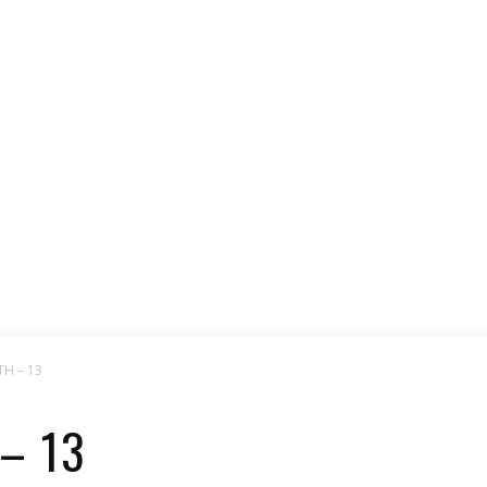
H – 13
– 13