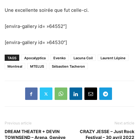
Une excellente soirée que fut celle-ci.
[envira-gallery id= »64552″]
[envira-gallery id= »64530″]
TAGS
Apocalyptica
Evenko
Lacuna Coil
Laurent Lépine
Montreal
MTELUS
Sébastien Tacheron
Previous article
Next article
DREAM THEATER + DEVIN
CRAZY JESSE – Just Rock
TOWNSEND – Arena, Genève
Festival – 30 avril 2022