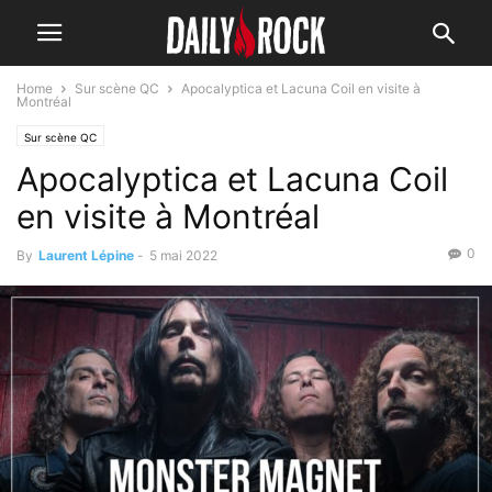
Home
Sur scène QC
Apocalyptica et Lacuna Coil en visite à
Montréal
Sur scène QC
Apocalyptica et Lacuna Coil
en visite à Montréal
0
By
Laurent Lépine
-
5 mai 2022