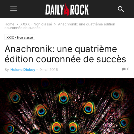
Home
XXXX - Non classé
Anachronik: une quatrième édition
couronnée de succès
XXXX - Non classé
Anachronik: une quatrième
édition couronnée de succès
0
By
Helene Dickey
-
9 mai 2016