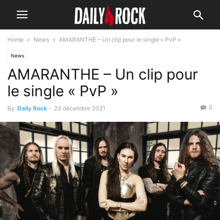
Home
News
AMARANTHE – Un clip pour le single « PvP »
News
AMARANTHE – Un clip pour
le single « PvP »
0
By
Daily Rock
-
23 décembre 2021