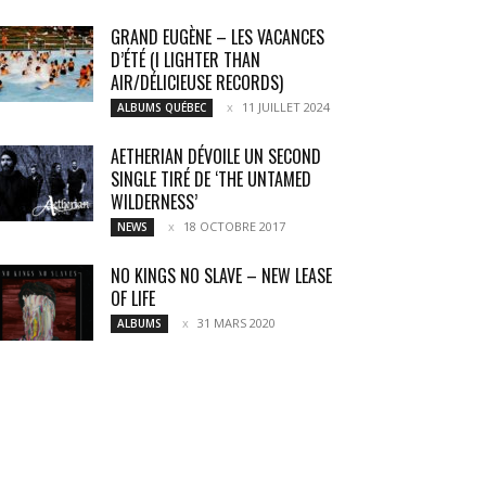
GRAND EUGÈNE – LES VACANCES
D’ÉTÉ (I LIGHTER THAN
AIR/DÉLICIEUSE RECORDS)
11 JUILLET 2024
ALBUMS QUÉBEC
AETHERIAN DÉVOILE UN SECOND
SINGLE TIRÉ DE ‘THE UNTAMED
WILDERNESS’
18 OCTOBRE 2017
NEWS
NO KINGS NO SLAVE – NEW LEASE
OF LIFE
31 MARS 2020
ALBUMS