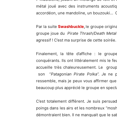
métal joué avec des instruments acoustiq
accordéon, une mandoline, un bouzouki… C’e
Par la suite
Swashbuckle
,
le groupe origina
groupe joue du
Pirate Thrash/Death Metal
agressif ! C’est ma surprise de cette soirée.
Finalement, la tête d’affiche : le grou
conquérants. Ils ont littéralement mis le fe
accueille très chaleureusement. Le group
son ‘’
Patagonian Pirate Polka’’. J
e ne p
ressemble, mais je peux vous affirmer que
beaucoup plus apprécié le groupe en specta
C’est totalement différent. Je suis persu
poings dans les airs et les nombreux ‘’moshpi
démontraient bien. Il ne manquait que le sab