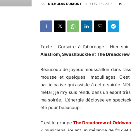
PAR
NICHOLAS DUMONT
3 FÉVRIER 2015
0
Texte : Corsaire à l’abordage ! Hier soir
Alestrom, Swashbuckle
et
The Dreadcrew
Beaucoup de joyeux moussaillon dans l’as
mousse et quelques maquillages. C’est u
participative qui assiste à cette soirée. N
métal ; je m’y suis rendu dans un esprit trè
ma soirée. L’énergie déployée en spectacle
été pour beaucoup.
C’est le groupe
The Dreadcrew of Oddwo
7 musiciens, jouant un mélange de folk et h