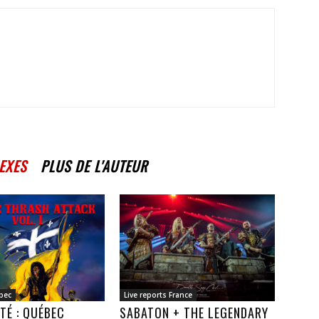
EXES
PLUS DE L'AUTEUR
bec
Live reports France
TÉ : QUÉBEC
SABATON + THE LEGENDARY