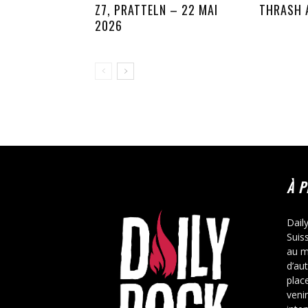
Z7, PRATTELN – 22 MAI
THRASH 
2026
À 
Dail
Suis
au m
d’au
place
veni