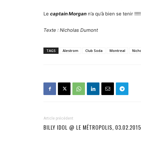
Le
captain Morgan
n’a qu’à bien se tenir !!!!!
Texte : Nicholas Dumont
TAGS
Alestrom
Club Soda
Montreal
Nich
Article précédent
BILLY IDOL @ LE MÉTROPOLIS, 03.02.2015