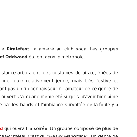
 le
Piratefest
a amarré au club soda. Les groupes
 of Oddwood
étaient dans la métropole.
sistance arboraient des costumes de pirate, épées de
ne foule relativement jeune, mais très festive et
’étant pas un fin connaisseur ni amateur de ce genre de
s ouvert. J’ai quand même été surpris d’avoir bien aimé
 par les bands et l’ambiance survoltée de la foule y a
od
qui ouvrait la soirée. Un groupe composé de plus de
eavy métal. C’est du ‘’
Heavy
Mahogany’’
, un genre de