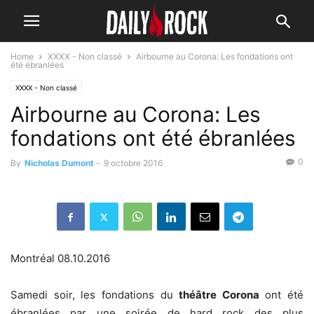
Home
XXXX - Non classé
Airbourne au Corona: Les fondations ont
été ébranlées
XXXX - Non classé
Airbourne au Corona: Les
fondations ont été ébranlées
0
By
Nicholas Dumont
-
9 octobre 2016
Montréal 08.10.2016
Samedi soir, les fondations du
théâtre Corona
ont été
ébranlées par une soirée de hard rock des plus