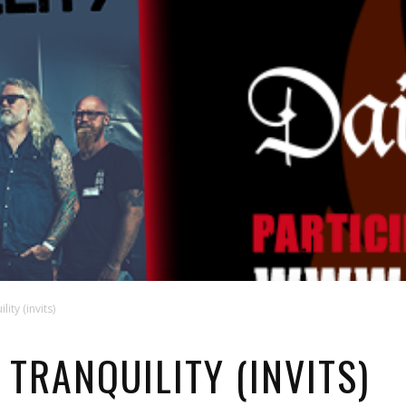
ity (invits)
TRANQUILITY (INVITS)