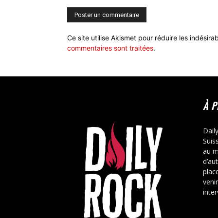
Ce site utilise Akismet pour réduire les indésira
commentaires sont traitées
.
À 
Dail
Suis
au m
d’au
place
veni
inte