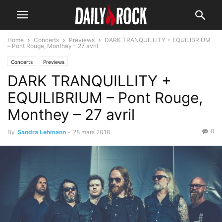
Home
Concerts
Previews
DARK TRANQUILLITY + EQUILIBRIUM
– Pont Rouge, Monthey – 27 avril
Concerts
Previews
DARK TRANQUILLITY +
EQUILIBRIUM – Pont Rouge,
Monthey – 27 avril
0
By
Sandra Lehmann
-
28 mars 2018