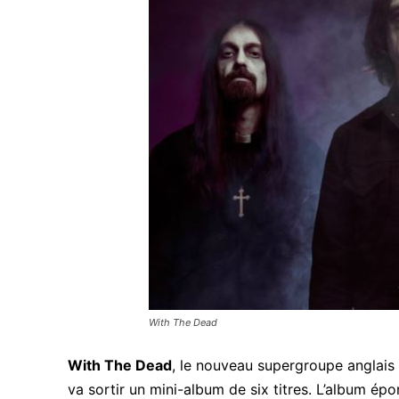
With The Dead
With The Dead
, le nouveau supergroupe anglai
va sortir un mini-album de six titres. L’album épo