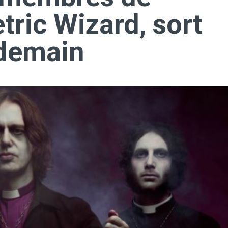
etric Wizard, sort
 demain