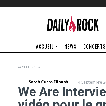
Daily
Rock
ACCUEIL
NEWS
CONCERTS
ACCUEIL
NEWS
Sarah Curto Elionah
14 Septembre 2
We Are Intervi
vidéo pour le g