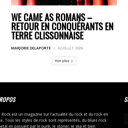
WE CAME AS ROMANS –
RETOUR EN CONQUÉRANTS EN
TERRE CLISSONNAISE
MARJORIE DELAPORTE
4 JUILLET 2026
Voir plus
PROPOS
S
y Rock est un magazine sur l'actualité du rock et du rock en
se. Tous les styles de rock sont représentés, du blues rock
etal en passant par le punk, le stoner, le ska et bien