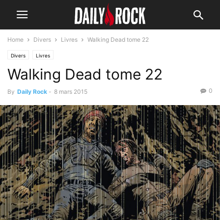
Home
Divers
Livres
Walking Dead tome 22
Divers
Livres
Walking Dead tome 22
0
By
Daily Rock
-
8 mars 2015