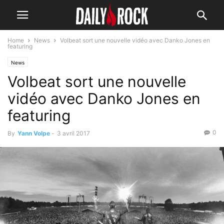
Home
News
Volbeat sort une nouvelle vidéo avec Danko Jones en
featuring
News
Volbeat sort une nouvelle
vidéo avec Danko Jones en
featuring
0
By
Yann Volpe
-
3 avril 2017