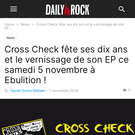
Home
News
Cross Check fête ses dix ans et le vernissage de son
EP...
News
Cross Check fête ses dix ans
et le vernissage de son EP ce
samedi 5 novembre à
Ebulition !
0
By
Sarah Curto Elionah
-
1 novembre 2016