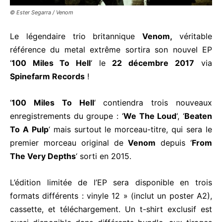
© Ester Segarra / Venom
Le légendaire trio britannique
Venom,
véritable
référence du metal extrême sortira son nouvel EP
‘
100 Miles To Hell
‘ le
22 décembre
2017
via
Spinefarm Records
!
‘
100 Miles To Hell
‘ contiendra trois nouveaux
enregistrements du groupe : ‘
We The Loud
‘, ‘
Beaten
To A Pulp
‘ mais surtout le morceau-titre, qui sera le
premier morceau original de
Venom
depuis ‘
From
The Very Depths
‘ sorti en 2015.
L’édition limitée de l’EP sera disponible en trois
formats différents : vinyle 12 » (inclut un poster A2),
cassette, et téléchargement. Un t-shirt exclusif est