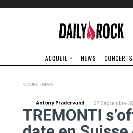
Daily
Rock
ACCUEIL
NEWS
CONCERTS
ACCUEIL
NEWS
Antony Pradervand
27 Septembre 2
TREMONTI s’off
date en Suisse