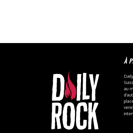
À 
Dail
Suis
au m
d’au
place
veni
inte