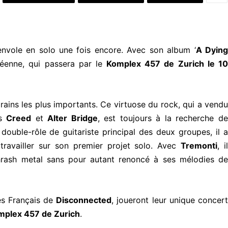
’envole en solo une fois encore. Avec son album ‘
A Dying
péenne, qui passera par le
Komplex 457 de Zurich le 10
rains les plus importants. Ce virtuose du rock, qui a vendu
es
Creed
et
Alter Bridge
, est toujours à la recherche d
double-rôle de guitariste principal des deux groupes, il a
ravailler sur son premier projet solo. Avec
Tremonti
, i
hrash metal sans pour autant renoncé à ses mélodies de
es Français de
Disconnected
, joueront leur unique concer
mplex 457 de Zurich
.