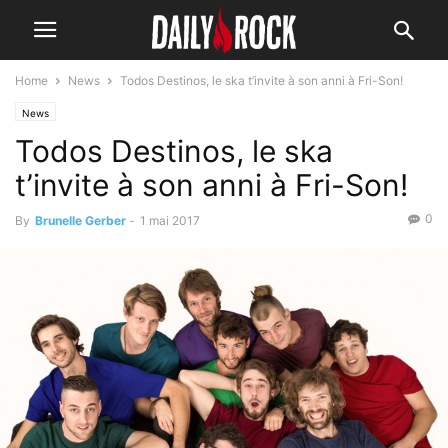
Home
News
Todos Destinos, le ska t’invite à son anni à Fri-Son!
News
Todos Destinos, le ska
t’invite à son anni à Fri-Son!
0
By
Brunelle Gerber
-
1 mai 2017