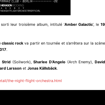
 sorti leur troisième album, intitulé ‘
Amber Galactic
‘, le
19
e
classic rock
va partir en tournée et s’arrêtera sur la scèn
2017
.
 Strid
(Soilwork),
Sharlee D’Angelo
(Arch Enemy),
Davi
ard Larsson
et
Jonas Källsbäck
.
il/the-night-flight-orchestra.html