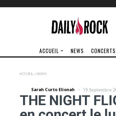
Daily
Rock
ACCUEIL
NEWS
CONCERTS
ACCUEIL
NEWS
Sarah Curto Elionah
19 Septembre 2
THE NIGHT FL
en concert le 