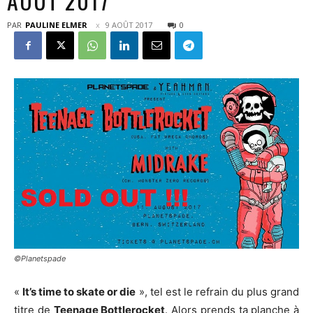
AOÛT 2017
PAR
PAULINE ELMER
9 AOÛT 2017
0
©Planetspade
«
It’s time to skate or die
», tel est le refrain du plus grand
titre de
Teenage Bottlerocket
. Alors prends ta planche à