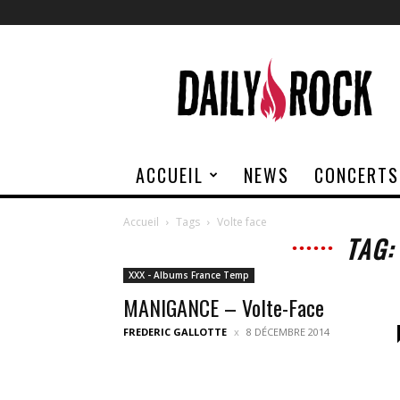
Daily
Rock
ACCUEIL
NEWS
CONCERTS
Accueil
Tags
Volte face
TAG:
XXX - Albums France Temp
MANIGANCE – Volte-Face
FREDERIC GALLOTTE
8 DÉCEMBRE 2014