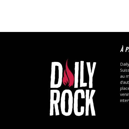
À 
Dail
Suis
au m
d’au
place
veni
inte