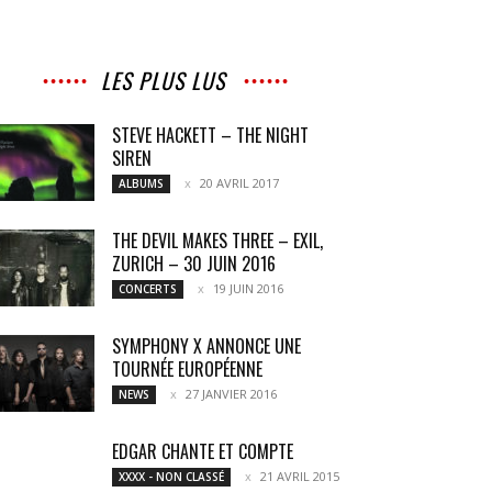
LES PLUS LUS
STEVE HACKETT – THE NIGHT
SIREN
20 AVRIL 2017
ALBUMS
THE DEVIL MAKES THREE – EXIL,
ZURICH – 30 JUIN 2016
19 JUIN 2016
CONCERTS
SYMPHONY X ANNONCE UNE
TOURNÉE EUROPÉENNE
27 JANVIER 2016
NEWS
EDGAR CHANTE ET COMPTE
21 AVRIL 2015
XXXX - NON CLASSÉ