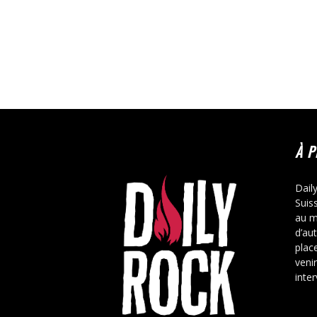
À 
Dail
Suis
au m
d’au
place
veni
inte