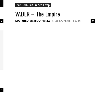
XXX - Albums France Temp
VADER – The Empire
MATHIEU VISIEDO-PEREZ
25 NOVEMBRE 2016
0
0
0