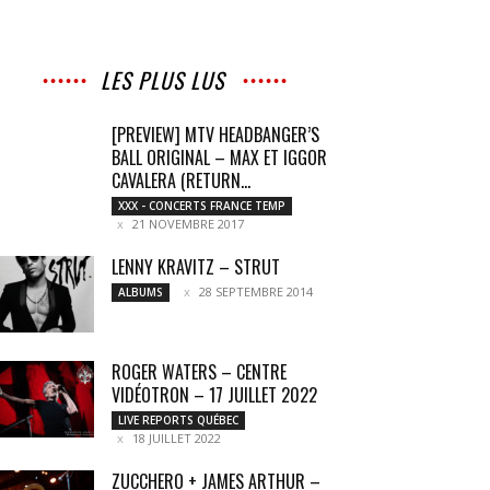
LES PLUS LUS
[PREVIEW] MTV HEADBANGER’S
BALL ORIGINAL – MAX ET IGGOR
CAVALERA (RETURN...
XXX - CONCERTS FRANCE TEMP
21 NOVEMBRE 2017
LENNY KRAVITZ – STRUT
28 SEPTEMBRE 2014
ALBUMS
ROGER WATERS – CENTRE
VIDÉOTRON – 17 JUILLET 2022
LIVE REPORTS QUÉBEC
18 JUILLET 2022
ZUCCHERO + JAMES ARTHUR –