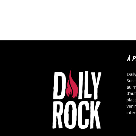
À 
Dail
Suis
au m
d’au
place
veni
inte