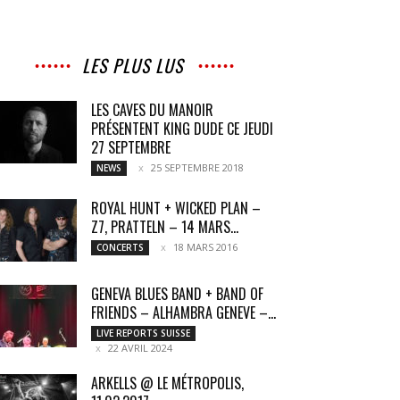
LES PLUS LUS
LES CAVES DU MANOIR
PRÉSENTENT KING DUDE CE JEUDI
27 SEPTEMBRE
25 SEPTEMBRE 2018
NEWS
ROYAL HUNT + WICKED PLAN –
Z7, PRATTELN – 14 MARS...
18 MARS 2016
CONCERTS
GENEVA BLUES BAND + BAND OF
FRIENDS – ALHAMBRA GENEVE –...
LIVE REPORTS SUISSE
22 AVRIL 2024
ARKELLS @ LE MÉTROPOLIS,