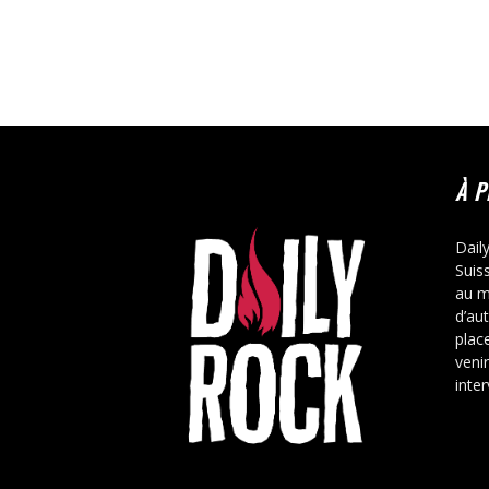
À 
Dail
Suis
au m
d’au
place
veni
inte