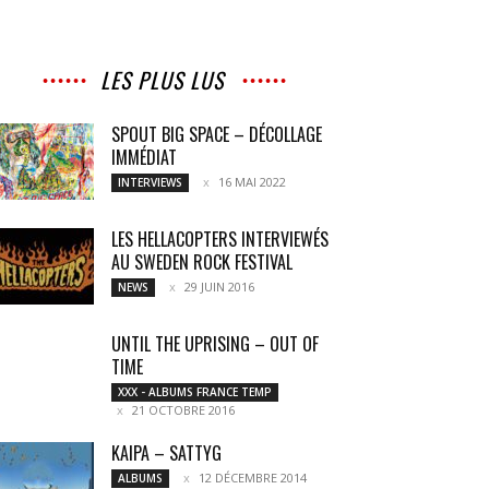
LES PLUS LUS
SPOUT BIG SPACE – DÉCOLLAGE
IMMÉDIAT
16 MAI 2022
INTERVIEWS
LES HELLACOPTERS INTERVIEWÉS
AU SWEDEN ROCK FESTIVAL
29 JUIN 2016
NEWS
UNTIL THE UPRISING – OUT OF
TIME
XXX - ALBUMS FRANCE TEMP
21 OCTOBRE 2016
KAIPA – SATTYG
12 DÉCEMBRE 2014
ALBUMS