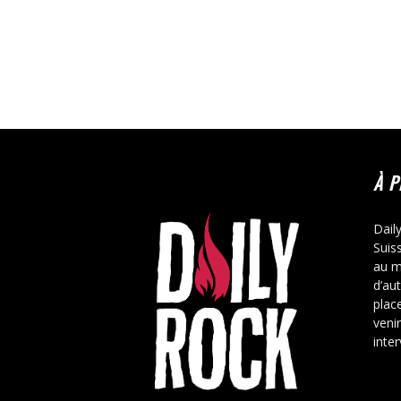
À 
Dail
Suis
au m
d’au
place
veni
inte