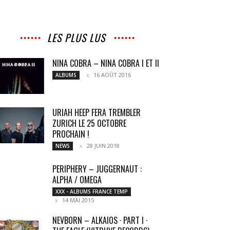
LES PLUS LUS
NINA COBRA – NINA COBRA I ET II
16 AOÛT 2016
ALBUMS
URIAH HEEP FERA TREMBLER
ZURICH LE 25 OCTOBRE
PROCHAIN !
28 JUIN 2018
NEWS
PERIPHERY – JUGGERNAUT :
ALPHA / OMEGA
XXX - ALBUMS FRANCE TEMP
14 MAI 2015
NEVBORN – ALKAIOS · PART I ·