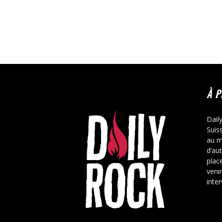
À 
Dail
Suis
au m
d’au
place
veni
inte