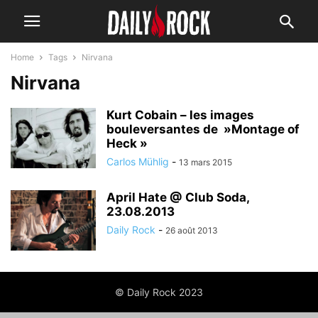
Home
Tags
Nirvana
Nirvana
Kurt Cobain – les images
bouleversantes de »Montage of
Heck »
Carlos Mühlig
-
13 mars 2015
April Hate @ Club Soda,
23.08.2013
Daily Rock
-
26 août 2013
© Daily Rock 2023