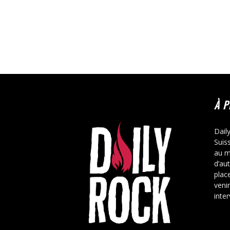
À 
Dail
Suis
au m
d’au
place
veni
inte