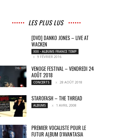
LES PLUS LUS
[DVD] DANKO JONES – LIVE AT
WACKEN
XXX - ALBUMS FRANCE TEMP
9 FÉVRIER 2016
VENOGE FESTIVAL – VENDREDI 24
AOÛT 2018
28 AOÛT 2018
CONCERTS
STAROFASH – THE THREAD
1 AVRIL 2008
ALBUMS
PREMIER VOCALISTE POUR LE
FUTUR ALBUM D’AVANTASIA