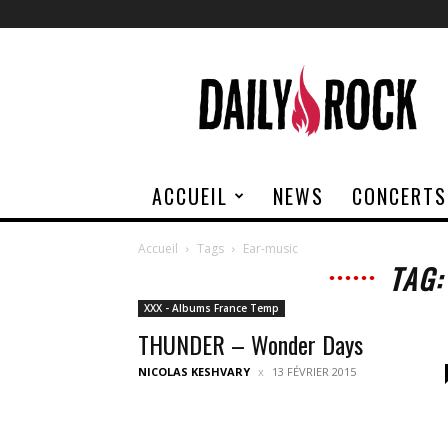
Daily
Rock
ACCUEIL
NEWS
CONCERTS
Accueil
Tags
Ear-music
TAG:
XXX - Albums France Temp
THUNDER – Wonder Days
NICOLAS KESHVARY
13 FÉVRIER 2015