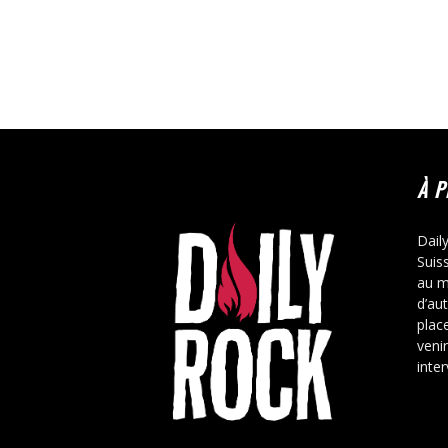
À 
Dail
Suis
au m
d’au
place
veni
inte