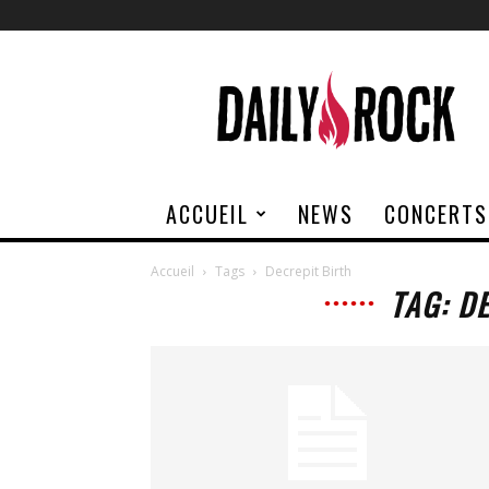
Daily
Rock
ACCUEIL
NEWS
CONCERTS
Accueil
Tags
Decrepit Birth
TAG: D