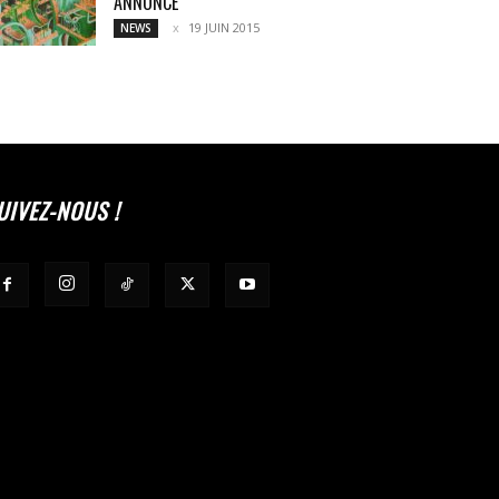
ANNONCÉ
19 JUIN 2015
NEWS
UIVEZ-NOUS !