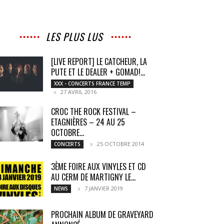
LES PLUS LUS
[LIVE REPORT] LE CATCHEUR, LA
PUTE ET LE DEALER + GOMAD!...
XXX - CONCERTS FRANCE TEMP
27 AVRIL 2016
CROC THE ROCK FESTIVAL –
ETAGNIÈRES – 24 AU 25
OCTOBRE...
25 OCTOBRE 2014
CONCERTS
3ÈME FOIRE AUX VINYLES ET CD
AU CERM DE MARTIGNY LE...
7 JANVIER 2019
NEWS
PROCHAIN ALBUM DE GRAVEYARD