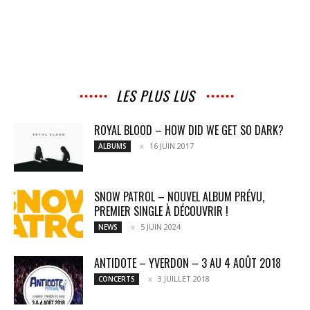
LES PLUS LUS
ROYAL BLOOD – HOW DID WE GET SO DARK?
16 JUIN 2017
ALBUMS
SNOW PATROL – NOUVEL ALBUM PRÉVU,
PREMIER SINGLE À DÉCOUVRIR !
5 JUIN 2024
NEWS
ANTIDOTE – YVERDON – 3 AU 4 AOÛT 2018
3 JUILLET 2018
CONCERTS