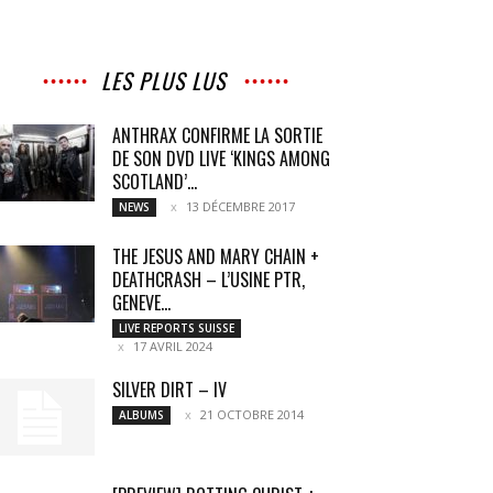
LES PLUS LUS
ANTHRAX CONFIRME LA SORTIE
DE SON DVD LIVE ‘KINGS AMONG
SCOTLAND’...
13 DÉCEMBRE 2017
NEWS
THE JESUS AND MARY CHAIN +
DEATHCRASH – L’USINE PTR,
GENEVE...
LIVE REPORTS SUISSE
17 AVRIL 2024
SILVER DIRT – IV
21 OCTOBRE 2014
ALBUMS