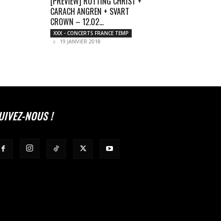
[PREVIEW] ROTTING CHRIST +
CARACH ANGREN + SVART
CROWN – 12.02...
XXX - CONCERTS FRANCE TEMP
19 JANVIER 2018
UIVEZ-NOUS !