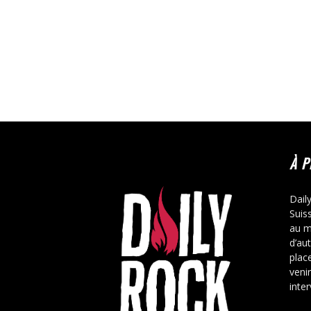
À 
Dail
Suis
au m
d’au
place
veni
inte