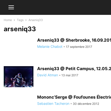
Home
Tags
Arseniq33
arseniq33
Arseniq33 @ Sherbrooke, 16.09.20
Melanie Chabot
-
17 septembre 2017
Arseniq33 @ Petit Campus, 12.05.
David Atman
-
13 mai 2017
Mononc’Serge @ Foufounes Électri
Sebastien Tacheron
-
30 décembre 2012