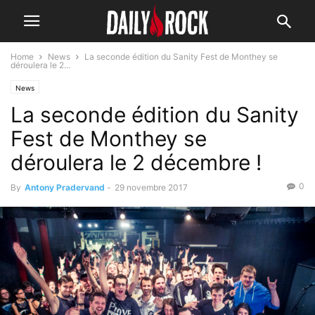
Home
News
La seconde édition du Sanity Fest de Monthey se
déroulera le 2...
News
La seconde édition du Sanity
Fest de Monthey se
déroulera le 2 décembre !
0
By
Antony Pradervand
-
29 novembre 2017