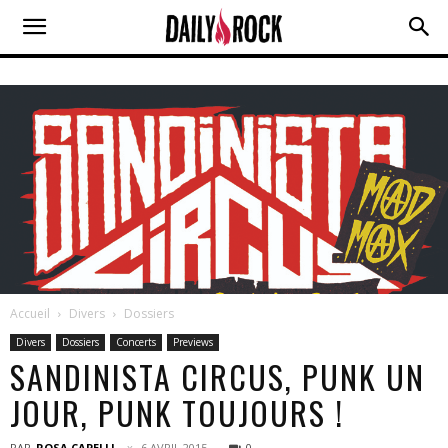
Accueil
Divers
Dossiers
Divers
Dossiers
Concerts
Previews
SANDINISTA CIRCUS, PUNK UN
JOUR, PUNK TOUJOURS !
PAR
ROSA CAPELLI
6 AVRIL 2015
0