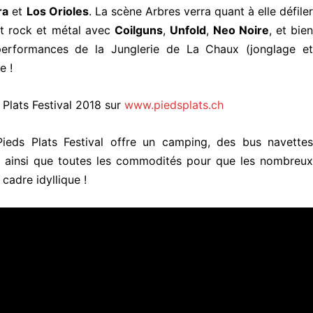
ra
et
Los Orioles
. La scène Arbres verra quant à elle défile
ent rock et métal avec
Coilguns
,
Unfold
,
Neo Noire
, et bie
erformances de la Junglerie de La Chaux (jonglage et
e !
Plats Festival 2018 sur
www.piedsplats.ch
s Pieds Plats Festival offre un camping, des bus navettes
z ainsi que toutes les commodités pour que les nombreux
cadre idyllique !