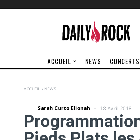
Daily
Rock
ACCUEIL
NEWS
CONCERTS
ACCUEIL
NEWS
Sarah Curto Elionah
18 Avril 2018
Programmation 
Pieds Plats les 