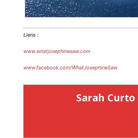
Liens :
www.whatjosephinesaw.com
www.facebook.com/WhatJosephineSaw
Sarah Curto 