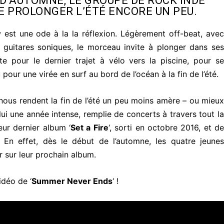
 D’AUTOMNE, LE GROUPE DE ROCK INDÉ
 PROLONGER L’ÉTÉ ENCORE UN PEU.
w
est une ode à la la réflexion. Légèrement off-beat, avec
 guitares soniques, le morceau invite à plonger dans ses
te pour le dernier trajet à vélo vers la piscine, pour se
our une virée en surf au bord de l’océan à la fin de l’été.
ous rendent la fin de l’été un peu moins amère – ou mieu
e lui une année intense, remplie de concerts à travers tout la
 leur dernier album ‘
Set a Fire
‘, sorti en octobre 2016, et d
En effet, dès le début de l’automne, les quatre jeunes
r sur leur prochain album.
idéo de ‘
Summer Never Ends
‘ !