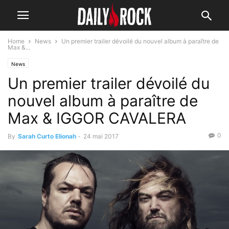
Home
News
Un premier trailer dévoilé du nouvel album à paraître de
Max &...
News
Un premier trailer dévoilé du
nouvel album à paraître de
Max & IGGOR CAVALERA
0
By
Sarah Curto Elionah
-
24 mai 2017