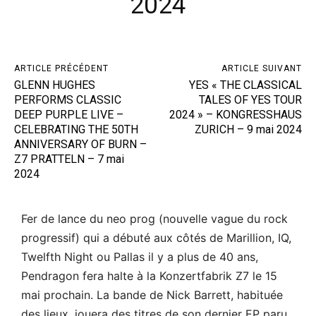
2024
ARTICLE PRÉCÉDENT
ARTICLE SUIVANT
GLENN HUGHES
YES « THE CLASSICAL
PERFORMS CLASSIC
TALES OF YES TOUR
DEEP PURPLE LIVE –
2024 » – KONGRESSHAUS
CELEBRATING THE 50TH
ZURICH – 9 mai 2024
ANNIVERSARY OF BURN –
Z7 PRATTELN – 7 mai
2024
Fer de lance du neo prog (nouvelle vague du rock
progressif) qui a débuté aux côtés de Marillion, IQ,
Twelfth Night ou Pallas il y a plus de 40 ans,
Pendragon fera halte à la Konzertfabrik Z7 le 15
mai prochain. La bande de Nick Barrett, habituée
des lieux, jouera des titres de son dernier EP paru