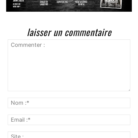
laisser un commentaire
Commenter
:
No
:*
Ema
:*
Site