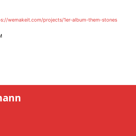
ps://wemakeit.com/projects/1er-album-them-stones
M
mann