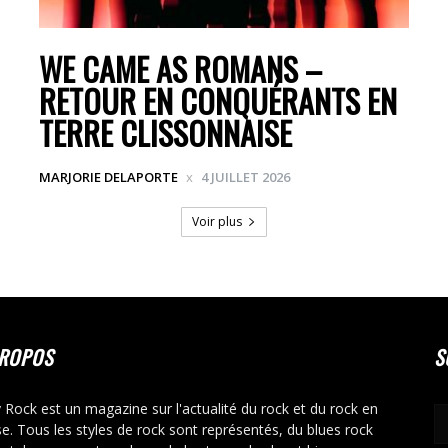
WE CAME AS ROMANS –
RETOUR EN CONQUÉRANTS EN
TERRE CLISSONNAISE
MARJORIE DELAPORTE
4 JUILLET 2026
Voir plus
PROPOS
S
y Rock est un magazine sur l'actualité du rock et du rock en
se. Tous les styles de rock sont représentés, du blues rock