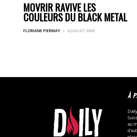
MOVRIR RAVIVE LES
COULEURS DU BLACK METAL
FLORIANE PIERMAY
4 JUILLET 2026
À 
Dail
Suis
au m
d’au
place