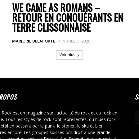
WE CAME AS ROMANS –
RETOUR EN CONQUÉRANTS EN
TERRE CLISSONNAISE
MARJORIE DELAPORTE
4 JUILLET 2026
Voir plus
PROPOS
S
y Rock est un magazine sur l'actualité du rock et du rock en
se. Tous les styles de rock sont représentés, du blues rock
etal en passant par le punk, le stoner, le ska et bien
tres encore. Les groupes suisses ont droit à une grande
. L’accent est mis sur l’actualité et l’agenda des concerts à