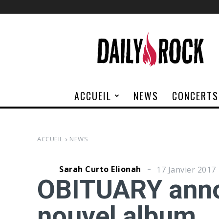
Daily
Rock
ACCUEIL
NEWS
CONCERTS
ACCUEIL
NEWS
Sarah Curto Elionah
17 Janvier 2017
OBITUARY annon
nouvel album