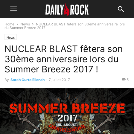
Home
News
NUCLEAR BLAST fêtera son 30ème anniversaire lors
du Summer Breeze 2017 !
News
NUCLEAR BLAST fêtera son
30ème anniversaire lors du
Summer Breeze 2017 !
0
By
Sarah Curto Elionah
-
7 juillet 2017