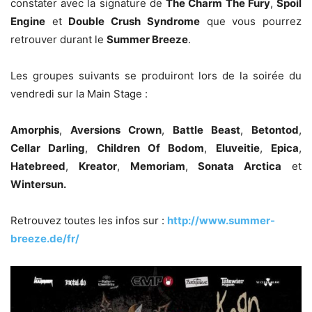
constater avec la signature de
The Charm The Fury
,
Spoil
Engine
et
Double Crush Syndrome
que vous pourrez
retrouver durant le
Summer Breeze
.
Les groupes suivants se produiront lors de la soirée du
vendredi sur la Main Stage :
Amorphis
,
Aversions Crown
,
Battle Beast
,
Betontod
,
Cellar Darling
,
Children Of Bodom
,
Eluveitie
,
Epica
,
Hatebreed
,
Kreator
,
Memoriam
,
Sonata Arctica
et
Wintersun.
Retrouvez toutes les infos sur :
http://www.summer-
breeze.de/fr/