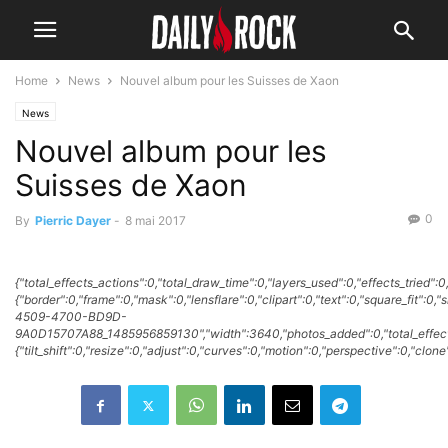
Home
News
Nouvel album pour les Suisses de Xaon
News
Nouvel album pour les
Suisses de Xaon
0
By
Pierric Dayer
-
8 mai 2017
{"total_effects_actions":0,"total_draw_time":0,"layers_used":0,"effects_tried":0
{"border":0,"frame":0,"mask":0,"lensflare":0,"clipart":0,"text":0,"square_fit":0
4509-4700-BD9D-
9A0D15707A88_1485956859130","width":3640,"photos_added":0,"total_effects
{"tilt_shift":0,"resize":0,"adjust":0,"curves":0,"motion":0,"perspective":0,"clo