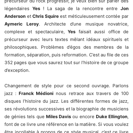
précurseur du rock progressif, je veux bien sûr parler des
légendaires
Yes
! La saga de la rencontre entre
Jon
Anderson
et
Chris Squire
est méticuleusement contée par
Aymeric Leroy
. Architecte d’une musique novatrice,
complexe et spectaculaire,
Yes
faisait aussi office de
précurseur avec leurs textes mêlant idéaux spirituels et
philosophiques. Problèmes d’égos des membres de la
formation, séparation, puis reformation. C’est au file de ces
352 pages que vous saurez tout sur l’histoire de ce groupe
d’exception.
Changement de style pour ce second ouvrage. Parlons
jazz :
Franck Médioni
nous retrace aux travers de 100
disques l’histoire du jazz. Les différentes formes de jazz,
ses révolutions successives et la biographie de musiciens
de génies tels que
Miles Davis
ou encore
Duke Ellington
,
font de ce livre une référence en la matière. Si vous voulez
être incollable à propos de ce style musical, c’est ce livre