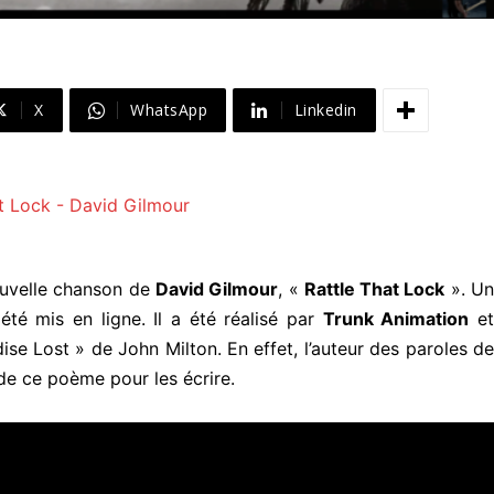
X
WhatsApp
Linkedin
nouvelle chanson de
David Gilmour
, «
Rattle That Lock
». U
été mis en ligne. Il a été réalisé par
Trunk Animation
e
ise Lost » de John Milton. En effet, l’auteur des paroles de
é de ce poème pour les écrire.