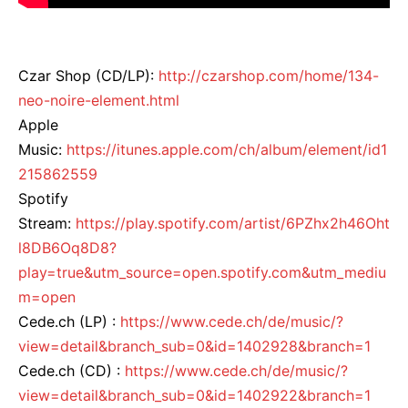
Czar Shop (CD/LP):
http://czarshop.com/home/134-
neo-noire-element.html
Apple
Music:
https://itunes.apple.com/ch/album/element/id1
215862559
Spotify
Stream:
https://play.spotify.com/artist/6PZhx2h46Oht
l8DB6Oq8D8?
play=true&utm_source=open.spotify.com&utm_mediu
m=open
Cede.ch (LP) :
https://www.cede.ch/de/music/?
view=detail&branch_sub=0&id=1402928&branch=1
Cede.ch (CD) :
https://www.cede.ch/de/music/?
view=detail&branch_sub=0&id=1402922&branch=1