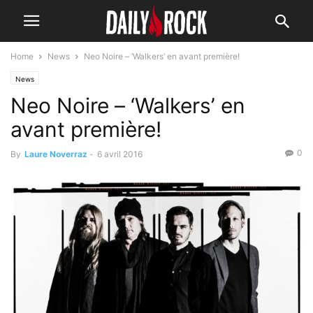
Home
News
Neo Noire – ‘Walkers’ en avant première!
News
Neo Noire – ‘Walkers’ en
avant première!
0
By
Laure Noverraz
-
6 avril 2016