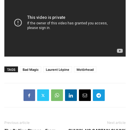
TAGS
Bad Magic
Laurent Lépine
Motörhead
Previous article
Next article