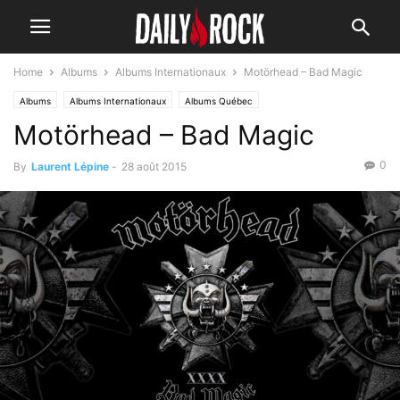
Home
Albums
Albums Internationaux
Motörhead – Bad Magic
Albums
Albums Internationaux
Albums Québec
Motörhead – Bad Magic
0
By
Laurent Lépine
-
28 août 2015