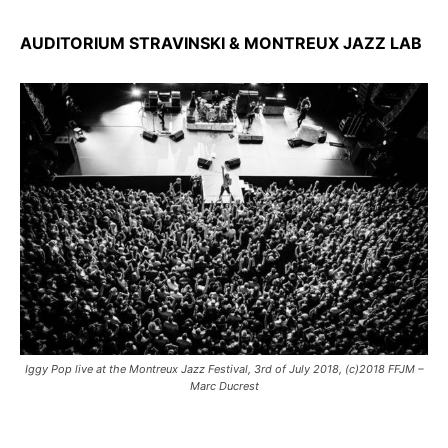
AUDITORIUM STRAVINSKI & MONTREUX JAZZ LAB
Iggy Pop live at the Montreux Jazz Festival, 3rd of July 2018, (c)2018 FFJM –
Marc Ducrest